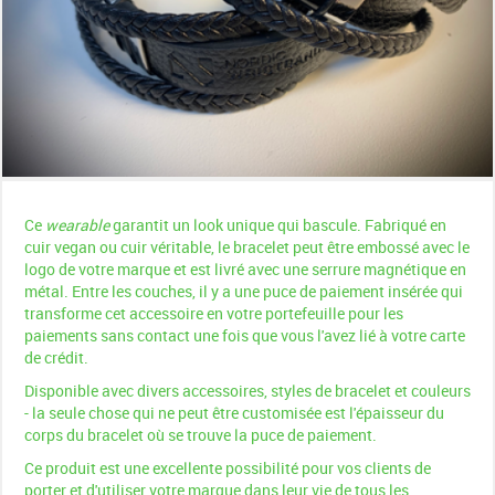
Ce
wearable
garantit un look unique qui bascule. Fabriqué en
cuir vegan ou cuir véritable, le bracelet peut être embossé avec le
logo de votre marque et est livré avec une serrure magnétique en
métal. Entre les couches, il y a une puce de paiement insérée qui
transforme cet accessoire en votre portefeuille pour les
paiements sans contact une fois que vous l'avez lié à votre carte
de crédit.
Disponible avec divers accessoires, styles de bracelet et couleurs
- la seule chose qui ne peut être customisée est l'épaisseur du
corps du bracelet où se trouve la puce de paiement.
Ce produit est une excellente possibilité pour vos clients de
porter et d'utiliser votre marque dans leur vie de tous les