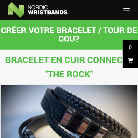
CRÉER VOTRE BRACELET / TOUR DE
COU?
0
BRACELET EN CUIR CONNECTÉ
"THE ROCK"