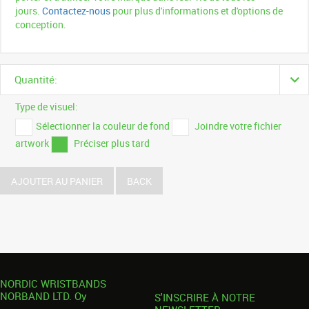
jours.
Contactez-nous
pour plus d'informations et d'options de
conception.
Quantité:
Type de visuel:
Sélectionner la couleur de fond
Joindre votre fichier
artwork
Préciser plus tard
AJOUTER AU PANIER
BACK
NORDIC WRISTBANDS
NORBAND LTD. Oy
S'INSCRIRE À NOTRE