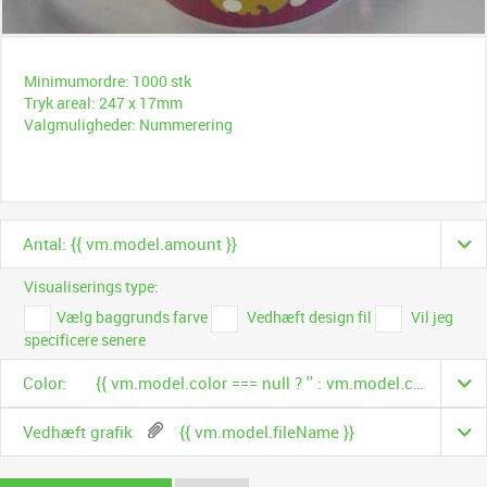
Minimumordre: 1000 stk
Tryk areal: 247 x 17mm
Valgmuligheder: Nummerering
Antal: {{ vm.model.amount }}
Visualiserings type:
Vælg baggrunds farve
Vedhæft design fil
Vil jeg
specificere senere
Color:
{{ vm.model.color === null ? '' : vm.model.color.name }}
Vedhæft grafik
{{ vm.model.fileName }}