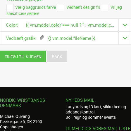
Vælg baggrunds farve
Vedhæft design fil
Vil jeg
specificere senere
Color:
{{ vm.model.color === null ? '' : vm.model.color.name }}
Vedhæft grafik
{{ vm.model.fileName }}
TILFØJ TIL KURVEN
BACK
NORDIC WRISTBANDS
NYHEDS MAIL
DENMARK
Lanyards og ID kort, sikkerhed og
adgangskontrol
Michael Quvang
Sol, regn og sommer events
Reersøgade 6, DK 2100
Copenhagen
TILMELD DIG VORES MAIL LISTE