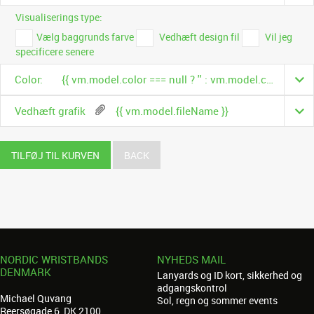
Visualiserings type:
Vælg baggrunds farve
Vedhæft design fil
Vil jeg
specificere senere
Color:
{{ vm.model.color === null ? '' : vm.model.color.name }}
Vedhæft grafik
{{ vm.model.fileName }}
TILFØJ TIL KURVEN
BACK
NORDIC WRISTBANDS
NYHEDS MAIL
DENMARK
Lanyards og ID kort, sikkerhed og
adgangskontrol
Michael Quvang
Sol, regn og sommer events
Reersøgade 6, DK 2100