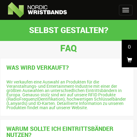
SELBST GESTALTEN?
FAQ
0
WAS WIRD VERKAUFT?
Wir verkaufen eine Auswahl an Produkten für die
Veranstaltungs- und Entertainment-Industrie mit einer der
größten Auswahlen an unterschiedlichen Eintrittsbändern in
Europa. Genauso stolz sind wir auf unsere RFID Produkte
(RadioFrequenzIDentifikation), hochwertigen Schlüsselbänder
(Lanyards) und ID-Karten. Detaillierte Information zu unseren
Produkten findet man auf unserer Website.
WARUM SOLLTE ICH EINTRITTSBÄNDER
NUTZEN?