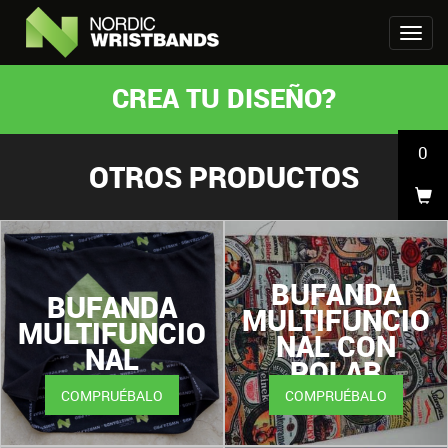
CREA TU DISEÑO?
0
OTROS PRODUCTOS
BUFANDA
BUFANDA
MULTIFUNCIO
MULTIFUNCIO
NAL CON
NAL
POLAR
COMPRUÉBALO
COMPRUÉBALO