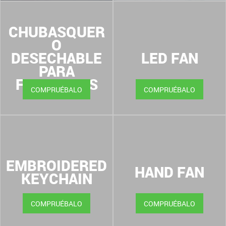
CHUBASQUER
O
DESECHABLE
LED FAN
PARA
FESTIVALES
COMPRUÉBALO
COMPRUÉBALO
EMBROIDERED
HAND FAN
KEYCHAIN
COMPRUÉBALO
COMPRUÉBALO