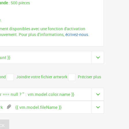
ande
: 500 pièces
.
.
ment disponibles avec une fonction d'activation
ouvement. Pour plus d’informations,
écrivez-nous
.
unt }}
fond
Joindre votre fichier artwork
Préciser plus
 === null ? '' : vm.model.color.name }}
ork
{{ vm.model.fileName }}
CK