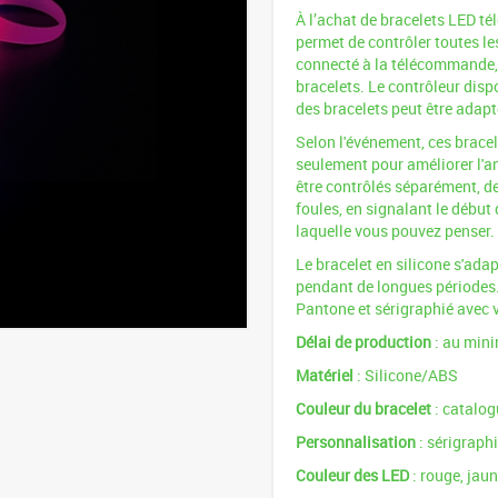
À l’achat de bracelets LED t
permet de contrôler toutes le
connecté à la télécommande, 
bracelets. Le contrôleur disp
des bracelets peut être adap
Selon l'événement, ces bracel
seulement pour améliorer l'a
être contrôlés séparément, de 
foules, en signalant le début 
laquelle vous pouvez penser.
Le bracelet en silicone s'adap
pendant de longues périodes. 
Pantone et sérigraphié avec v
Délai de production
: au min
Matériel
: Silicone/ABS
Couleur du bracelet
: catalo
Personnalisation
: sérigraph
Couleur des LED
: rouge, jaun