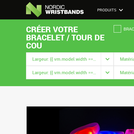
PRODUITS
CRÉER VOTRE
BRAC
BRACELET / TOUR DE
COU
Largeur: {{ vm.model.width === null ? '' : vm.model.width.title }}
Largeur: {{ vm.model.width === null ? '' : vm.model.width.title }}