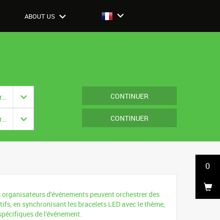
ABOUT US
CONTINUER
Fermeture: {{ vm.model.closure === null ? '' : vm.model.closure.title }}
CONTINUER
Fermeture: {{ vm.model.closure === null ? '' : vm.model.closure.title }}
0
 organisateurs d'événements peuvent orchestrer des
tifs, en synchronisant les bracelets LED avec le thème,
pécifiques de l'événement.