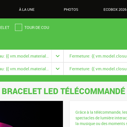
À LA UNE
PHOTOS
ECOBOX 2026
ELET
TOUR DE COU
Matériau: {{ vm.model.material === null ? '' : vm.model.material.title }}
Matériau: {{ vm.model.material === null ? '' : vm.model.material.title }}
BRACELET LED TÉLÉCOMMANDÉ
Grâce à la télécommande, les
spectacles de lumière interac
la musique ou des moments s