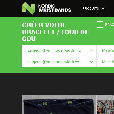
PRODUITS
CRÉER VOTRE
BRAC
BRACELET / TOUR DE
COU
Largeur: {{ vm.model.width === null ? '' : vm.model.width.title }}
Largeur: {{ vm.model.width === null ? '' : vm.model.width.title }}