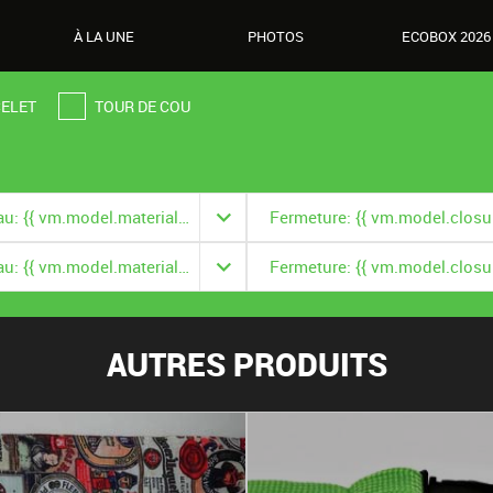
À LA UNE
PHOTOS
ECOBOX 2026
ELET
TOUR DE COU
Matériau: {{ vm.model.material === null ? '' : vm.model.material.title }}
Matériau: {{ vm.model.material === null ? '' : vm.model.material.title }}
AUTRES PRODUITS