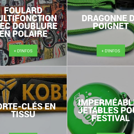
FOULARD
LTIFONCTION
DRAGONNE 
EC DOUBLURE
POIGNET
EN POLAIRE
+ D'INFOS
+ D'INFOS
IMPERMÉABL
ORTE-CLÉS EN
JETABLES PO
TISSU
FESTIVAL