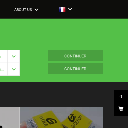
ABOUT US
CONTINUER
Fermeture: {{ vm.model.closure === null ? '' : vm.model.closure.title }}
CONTINUER
Fermeture: {{ vm.model.closure === null ? '' : vm.model.closure.title }}
0