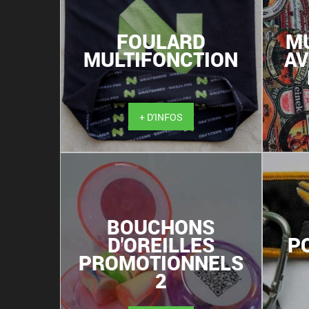
FOULARD
MU
MULTIFONCTION
AV
+ D'INFOS
BOUCHONS
D'OREILLES
P
PROMOTIONNELS
2