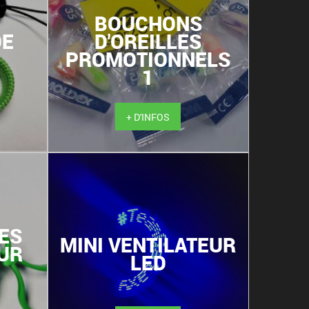
BOUCHONS
DE
D'OREILLES
PROMOTIONNELS
1
+ D'INFOS
ES
MINI VENTILATEUR
UR
LED