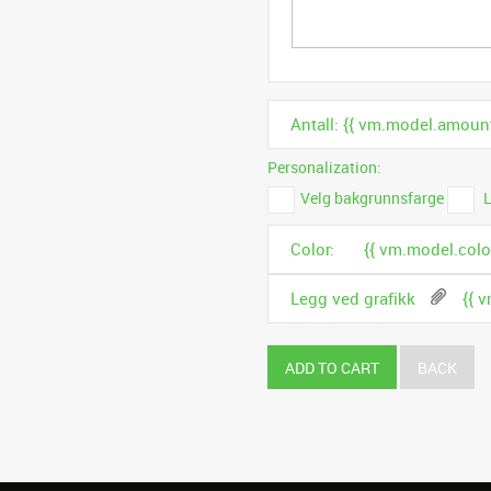
Antall: {{ vm.model.amount
Personalization:
Velg bakgrunnsfarge
L
Color:
{{ vm.model.color
Legg ved grafikk
{{ v
ADD TO CART
BACK