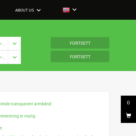
ABOUT US
FORTSETT
Closure: {{ vm.model.closure === null ? '' : vm.model.closure.title }}
FORTSETT
Closure: {{ vm.model.closure === null ? '' : vm.model.closure.title }}
0
allende transparent armbånd
.
mmerering er mulig
et