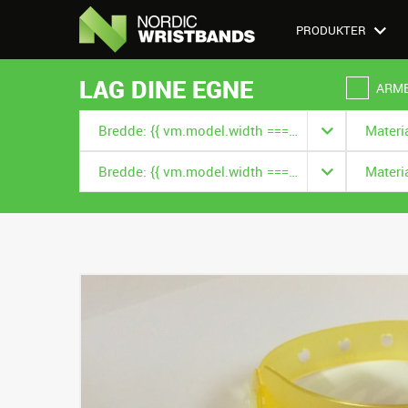
PRODUKTER
LAG DINE EGNE
ARM
Bredde: {{ vm.model.width === null ? '' : vm.model.width.title }}
Bredde: {{ vm.model.width === null ? '' : vm.model.width.title }}