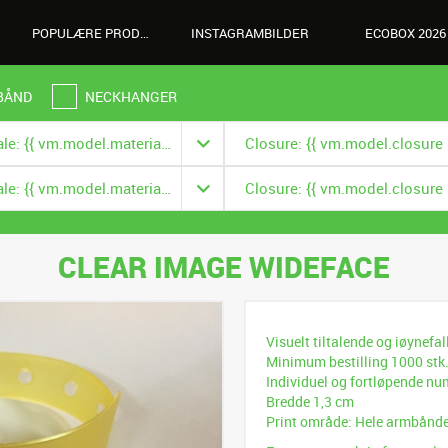
POPULÆRE PRODUKTER
INSTAGRAMBILDER
ECOBOX 2026
BÅND
NECKHANGER
Materiale: {{ vm.model.material === null ? '' : vm.model.material.title }}
Materiale: {{ vm.model.material === null ? '' : vm.model.material.title }}
CLEAR IMAGE WIDEFACE
Visuelt tiltalende og iøynef
Minimum bestilling 1000 stk
Individuel og fortløpende nu
Bredde 1,3 cm
Print område: Hele armbånd