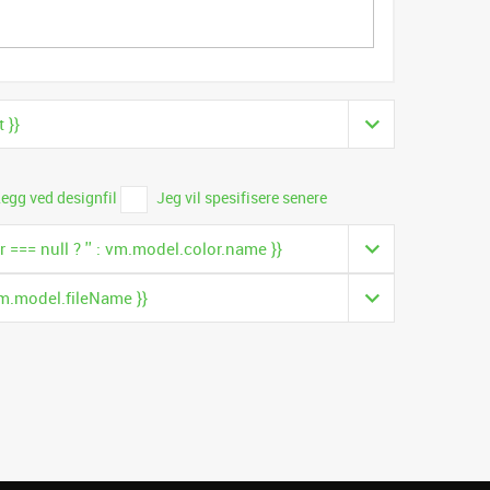
 }}
egg ved designfil
Jeg vil spesifisere senere
 === null ? '' : vm.model.color.name }}
m.model.fileName }}