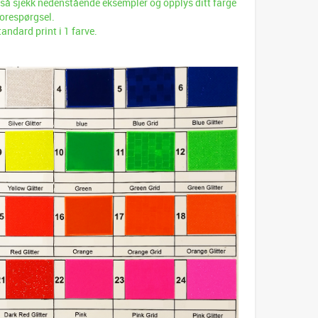
 så sjekk nedenstående eksempler og opplys ditt farge
 forespørgsel.
tandard print i 1 farve.