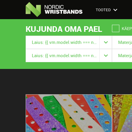
TOOTED
KUJUNDA OMA PAEL
KÄEP
Laius: {{ vm.model.width === null ? '' : vm.model.width.title }}
Laius: {{ vm.model.width === null ? '' : vm.model.width.title }}