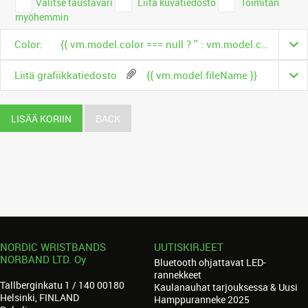
Valitse taustaväri
Liitä kuvatiedosto
Toimitan
myöhemmin
Color:
{{ vm.model.color === null ? '' : vm.model.color.name }}
Liitä grafiikkatiedosto
{{ vm.model.fileName }}
LISÄÄ KORIIN
BACK
NORDIC WRISTBANDS
UUTISKIRJEET
NORBAND LTD. Oy
Bluetooth ohjattavat LED-
rannekkeet
Tallberginkatu 1 / 140 00180
Kaulanauhat tarjouksessa & Uusi
Helsinki, FINLAND
Hamppuranneke 2025