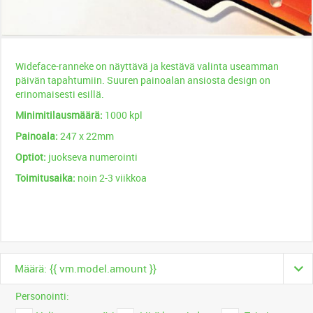
Wideface-ranneke on näyttävä ja kestävä valinta useamman
päivän tapahtumiin. Suuren painoalan ansiosta design on
erinomaisesti esillä.
Minimitilausmäärä:
1000 kpl
Painoala:
247 x 22mm
Optiot:
juokseva numerointi
Toimitusaika:
noin 2-3 viikkoa
Määrä: {{ vm.model.amount }}
Personointi: