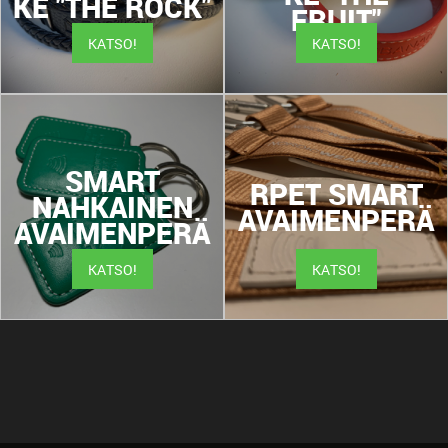
KE "THE ROCK"
FRUIT"
KATSO!
KATSO!
SMART
RPET SMART
NAHKAINEN
AVAIMENPERÄ
AVAIMENPERÄ
KATSO!
KATSO!