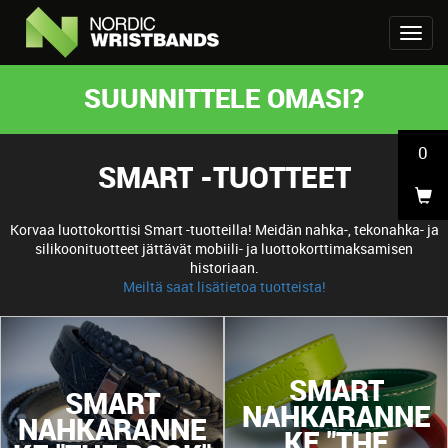
SUUNNITTELE OMASI?
0
SMART -TUOTTEET
Korvaa luottokorttisi Smart -tuotteilla! Meidän nahka-, tekonahka- ja
silikoonituotteet jättävät mobiili- ja luottokorttimaksamisen
historiaan.
Meiltä saat lisätietoa tuotteista!
SMART
SMART
NAHKARANNE
NAHKARANNE
KE "THE