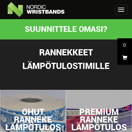
SUUNNITTELE OMASI?
0
RANNEKKEET
LÄMPÖTULOSTIMILLE
OHUT
PREMIUM
RANNEKE
RANNEKE
LÄMPÖTULOS
LÄMPÖTULOS