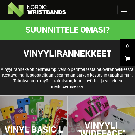
SUUNNITTELE OMASI?
0
VINYYLIRANNEKKEET
Vinyyliranneke on pehmeämpi versio perinteisestä muovirannekkeesta.
Kestävä malli, suositellaan useamman päivän kestäviin tapahtumiin.
Toimiva tuote myös irtaimiston, kuten pyörien ja veneiden
merkitsemisessä.
VINYYLI
VINYL BASIC L
"WIDEFACE"