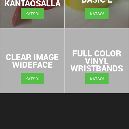
KANTAOSALLA
KATSO!
KATSO!
FULL COLOR
CLEAR IMAGE
VINYL
WIDEFACE
WRISTBANDS
KATSO!
KATSO!